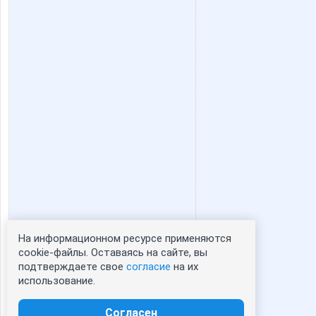
Флоренсия
Иллю
Львиное_СЕРДЦЕ
ЛГ
Обувь с большой буквы
Яна
Золотая Рыбк@
Шахус
На информационном ресурсе применяются
Статистика портрета:
cookie-файлы. Оставаясь на сайте, вы
подтверждаете свое
согласие
на их
сейчас просматривают портрет - 0
использование.
зарегистрированные пользователи
посетившие портрет за 7 дней - 0
Согласен