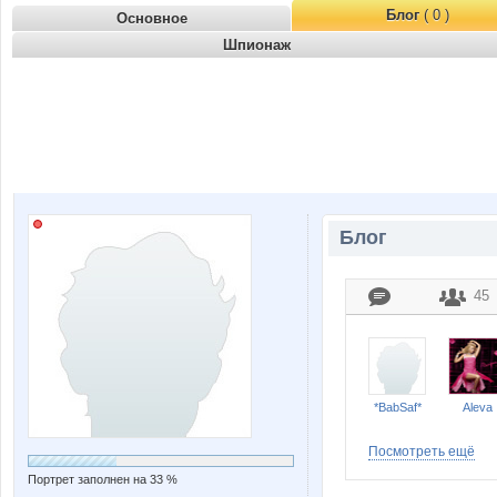
Блог
( 0 )
Основное
Шпионаж
Блог
45
*BabSaf*
Aleva
Посмотреть ещё
Портрет заполнен на 33 %