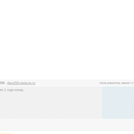
255
:
dara255.www.nn.ru
пользователь имеет 
е 1 года назад