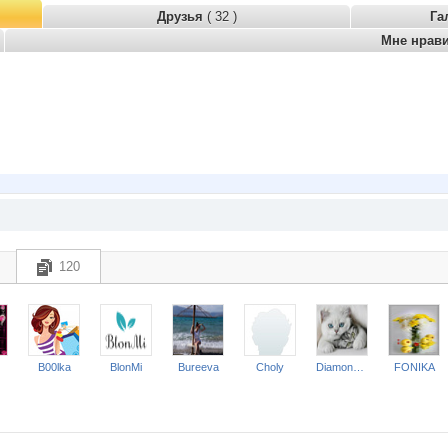
Друзья
( 32 )
Га
Мне нрав
120
B00lka
BlonMi
Bureeva
Choly
Diamond Crumb
FONIKA