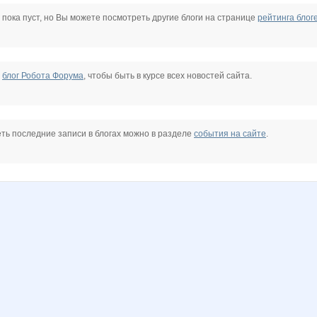
auffman
Mashyl
Narmebel
Nata30
Natalya2907
Nayada3881
Nice-looking
 пока пуст, но Вы можете посмотреть другие блоги на странице
рейтинга блог
a
Vodoleichik
XMSX
Zaika-Zaznaika
aksik
alena-ol
alinayna
е
блог Робота Форума
, чтобы быть в курсе всех новостей сайта.
kristimasik
ksanka-911
kys1977
lala88
lu*cky
mapiks
ть последние записи в блогах можно в разделе
события на сайте
.
8
p4elka52
persikOFF
policy
qwertynn
rut-elena
sparrow
а
морковкИ
ольгуня:)
пандра-21
помоГАЙКА
валюсик
Алтын