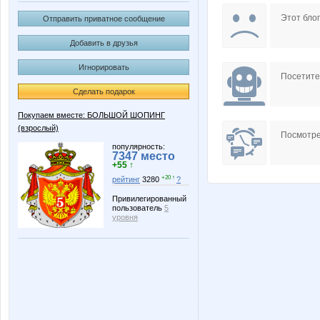
M@rusy@
Marta K
Этот блог
Отправить приватное сообщение
Добавить в друзья
Игнорировать
Shark1
Tanchik
Посетит
Сделать подарок
Покупаем вместе: БОЛЬШОЙ ШОПИНГ
(взрослый)
katrysya
kattya
Посмотре
популярность:
7347 место
+55 ↑
+20 ↑
рейтинг
3280
?
nataly917
olgasb2
Привилегированный
пользователь
5
уровня
ля-ля
марг0ш