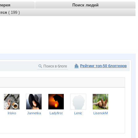
лерея
Поиск людей
ится
( 199 )
Рейтинг топ-50 блоггеров
Irisko
Jannetka
Ladyfirst
Lenic
LisenokM